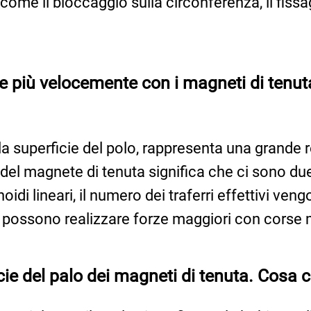
o, come il bloccaggio sulla circonferenza, il fiss
 più velocemente con i magneti di tenuta 
 e la superficie del polo, rappresenta una grand
l magnete di tenuta significa che ci sono due ef
noidi lineari, il numero dei traferri effettivi v
i possono realizzare forze maggiori con corse 
icie del palo dei magneti di tenuta. Cosa c