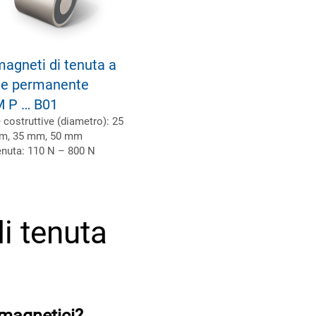
magneti di tenuta a
e permanente
M P … B01
costruttive (diametro): 25
m, 35 mm, 50 mm
enuta: 110 N – 800 N
i tenuta
 magnetici?