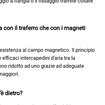
aggio a flangia o il fissaggio tramite collare
con il traferro che con i magneti
e resistenza al campo magnetico. Il principio
ficaci intercapedini d'aria tra la
engono ridotto ad uno grazie ad adeguate
maggiori.
'è dietro?