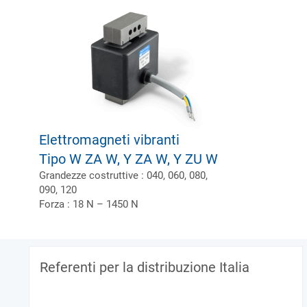
Elettromagneti vibranti
Tipo W ZA W, Y ZA W, Y ZU W
Grandezze costruttive : 040, 060, 080,
090, 120
Forza : 18 N – 1450 N
Referenti per la distribuzione Italia