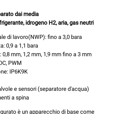
parato dai media
igerante, idrogeno H2, aria, gas neutri
e di lavoro(NWP): fino a 3,0 bara
a: 0,9 a 1,1 bara
i: 0,8 mm, 1,2 mm, 1,9 mm fino a 3 mm
: DC, PWM
one: IP6K9K
lvole e sensori (separatore d'acqua)
enti a spina
figurato è un apparecchio di base come