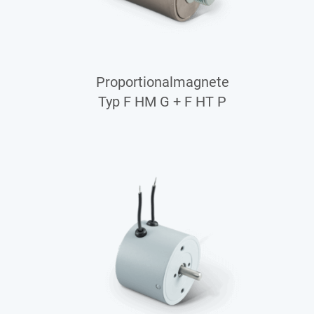
Proportionalmagnete
Typ F HM G + F HT P