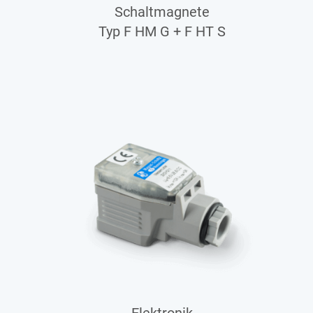
Schaltmagnete
Typ F HM G + F HT S