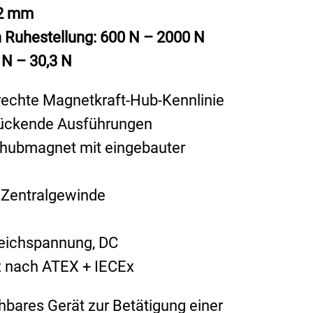
12 mm
n Ruhestellung: 600 N – 2000 N
 N – 30,3 N
echte Magnetkraft-Hub-Kennlinie
rückende Ausführungen
hhubmagnet mit eingebauter
 Zentralgewinde
eichspannung, DC
z nach ATEX + IECEx
hbares Gerät zur Betätigung einer