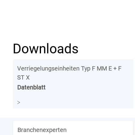
Downloads
Verriegelungseinheiten Typ F MM E + F
ST X
Datenblatt
Branchenexperten