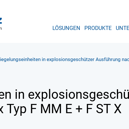
LÖSUNGEN
PRODUKTE
UNT
riegelungseinheiten in explosionsgeschützer Ausführung n
ten in explosionsgesch
Ex
Typ F MM E + F ST X