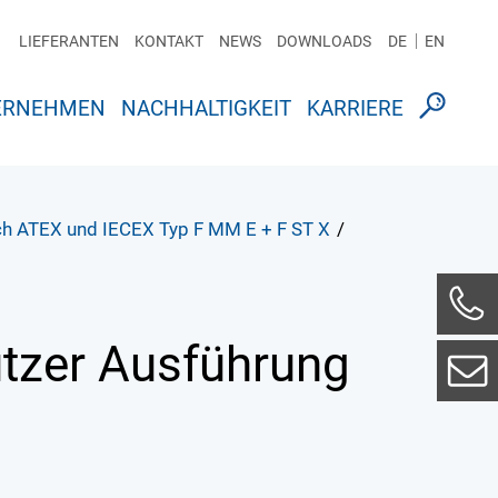
LIEFERANTEN
KONTAKT
NEWS
DOWNLOADS
DE
EN
ERNEHMEN
NACHHALTIGKEIT
KARRIERE
ach ATEX und IECEX Typ F MM E + F ST X
/
ützer Ausführung