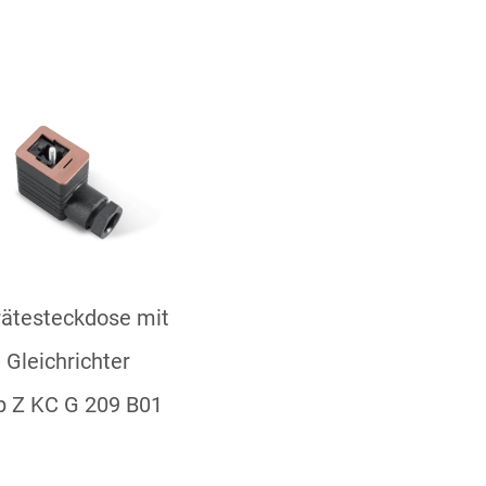
ätesteckdose mit
Gleichrichter
p Z KC G 209 B01