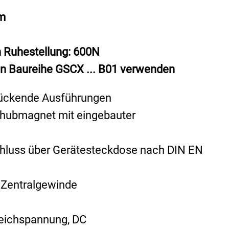
m
n Ruhestellung: 600N
n Baureihe GSCX ... B01 verwenden
rückende Ausführungen
hhubmagnet mit eingebauter
chluss über Gerätesteckdose nach DIN EN
 Zentralgewinde
eichspannung, DC